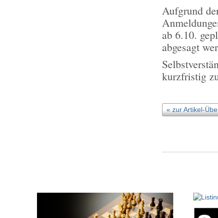
Aufgrund der
Anmeldungen 
ab 6.10. gep
abgesagt we
Selbstverstä
kurzfristig z
« zur Artikel-Übe