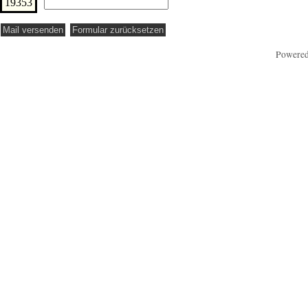
19353
Powere