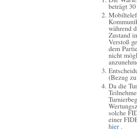
beträgt 3
Mobiltelef
Kommunika
während de
Zustand im
Verstoß ge
dem Partie
nicht mög
anzunehm
Entscheidu
(Bezug zu
Da die Tu
Teilnehmer
Turnierbeg
Wertungsz
solche FI
einer FIDE
hier
.